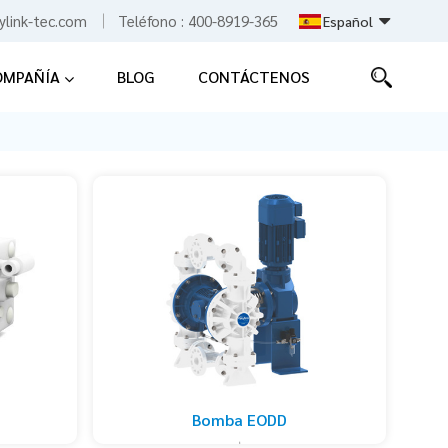
ylink-tec.com
Teléfono :
400-8919-365
Español
OMPAÑÍA
BLOG
CONTÁCTENOS
English
Español
中文
Bomba EODD