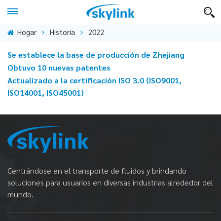
Hogar
Historia
2022
Se establece la base de producción de Zhejiang
Obtuvo 10 nuevas patentes
Actualizado a la certificación ISO 3.0 (ISO9001,
ISO14001, ISO45001)
Centrándose en el transporte de fluidos y brindando
soluciones para usuarios en diversas industrias alrededor del
mundo.