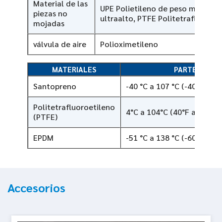
Material de las
UPE Polietileno de peso molecul
piezas no
ultraalto, PTFE Politetrafluoroet
mojadas
válvula de aire
Polioximetileno
MATERIALES
PARTE
Santopreno
-40 °C a 107 °C (-40 °F a 2
Politetrafluoroetileno
4°C a 104°C (40°F a 220°F)
(PTFE)
EPDM
-51 °C a 138 °C (-60 °F a 2
Accesorios