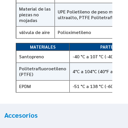
Material de las
UPE Polietileno de peso molecul
piezas no
ultraalto, PTFE Politetrafluoroet
mojadas
válvula de aire
Polioximetileno
MATERIALES
PARTE
Santopreno
-40 °C a 107 °C (-40 °F a 2
Politetrafluoroetileno
4°C a 104°C (40°F a 220°F)
(PTFE)
EPDM
-51 °C a 138 °C (-60 °F a 2
Accesorios