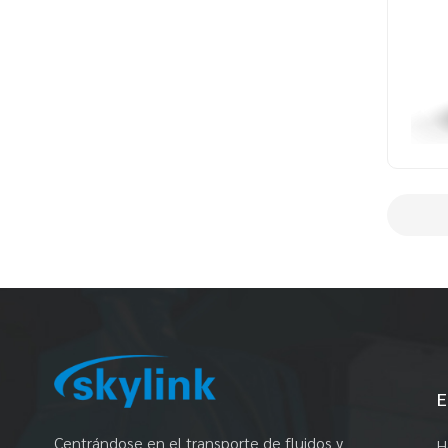
E
Centrándose en el transporte de fluidos y
H