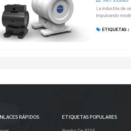
La industria de s
impulsando model
servicios digital
ETIQUETAS :
de IA (Inteligenc
crecimiento de la
típicas en la ind
NLACES RÁPIDOS
ETIQUETAS POPULARES
ogar
Bomba De PTFE