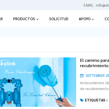
EAMIL :
info@sk
AR
PRODUCTOS
SOLICITUD
APOYO
C
El camino para
recubrimiento
SEPTEMBER 28
Antecedentes de
de recubrimiento
manteniendo la e
ETIQUETAS :
nuevos materiales
fábrica de demos