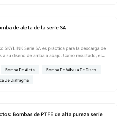
amente construida por un grupo de recubrimientos,
omba de aleta de la serie SA
o SKYLINK Serie SA es práctica para la descarga de
s a su diseño de arriba a abajo. Como resultado, el
l no se deposita en el fondo de la cavidad, lo que
al diafragma debido a la solidificación del material.
Bomba De Aleta
Bomba De Válvula De Disco
 es ideal para aplicaciones con lodos abrasivos y
a De Diafragma
rio vaciar la bomba, como lodos de batería...
ctos: Bombas de PTFE de alta pureza serie