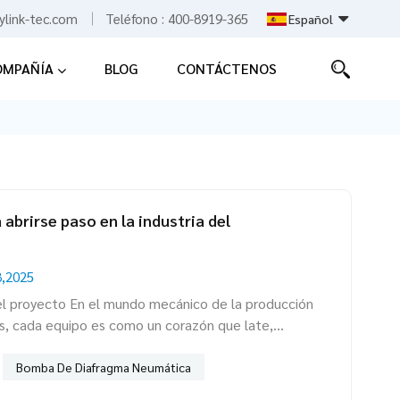
ylink-tec.com
Teléfono :
400-8919-365
Español
OMPAÑÍA
BLOG
CONTÁCTENOS
English
Español
中文
 abrirse paso en la industria del
,2025
l proyecto En el mundo mecánico de la producción
s, cada equipo es como un corazón que late,
ficiencia de la línea de producción. Una empresa de
 para recubrimientos en la provincia de Fujian, una
Bomba De Diafragma Neumática
tración de estandarización de la producción de