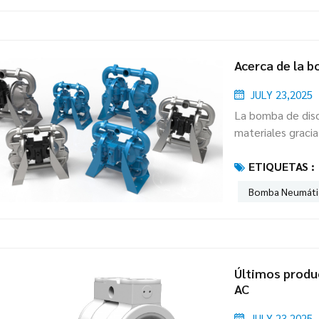
pintura cuidados
decidió ro...
Acerca de la b
JULY 23,2025
La bomba de disc
materiales gracia
exceso de materia
ETIQUETAS :
reduce los daños 
La bomba de disco
Bomba Neumátic
donde sea necesa
Últimos produ
AC
JULY 23,2025