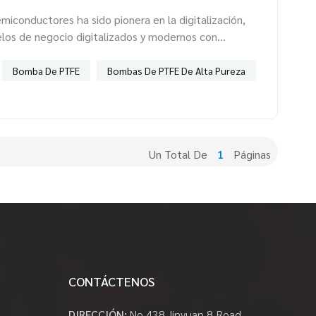
emiconductores ha sido pionera en la digitalización,
os de negocio digitalizados y modernos con
izados. Además, el rápido desarrollo de las aplicaciones
ia Artificial) ha impulsado la demanda de chips y el
Bomba De PTFE
Bombas De PTFE De Alta Pureza
 industria de semiconductores. Las aplicaciones
ustria de semiconductores incluyen el suminis...
Un Total De
1
Páginas
CONTÁCTENOS
DIRECCIÓN:
No.438,Jinyuan 8 Road,