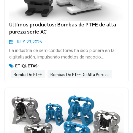
Últimos productos: Bombas de PTFE de alta
pureza serie AC
JULY 23,2025
La industria de semiconductores ha sido pionera en la
digitalización, impulsando modelos de negocio
digitalizados y modernos con servicios digitalizados.
ETIQUETAS :
Además, el rápido desarrollo de las aplicaciones de IA
Bomba De PTFE
Bombas De PTFE De Alta Pureza
(Inteligencia Artificial) ha impulsado la demanda de chips
y el crecimiento de la industria de semiconductores. Las
aplicaciones típicas en la industria de semiconductores
incluyen el suminis...