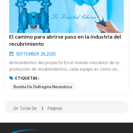
El camino para abrirse paso en la industria del
recubrimiento
SEPTEMBER 28,2025
Antecedentes del proyecto En el mundo mecánico de la
producción de recubrimientos, cada equipo es como un
corazón que late, manteniendo la eficiencia de la línea de
ETIQUETAS :
producción. Una empresa de nuevos materiales para
Bomba De Diafragma Neumática
recubrimientos en la provincia de Fujian, una fábrica de
demostración de estandarización de la producción de
pintura cuidadosamente construida por un grupo de
recubrimientos, decidió ro...
Un Total De
1
Páginas